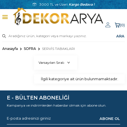
3000 TL ve Üzeri
Kargo Bedava !
(
0
)
ARA
Anasayfa
SOFRA
SERVİS TABAKLARI
İlgili kategoriye ait ürün bulunmamaktadır.
E - BÜLTEN ABONELİĞİ
Kampanya ve indirimlerden haberdar olmak için abone olun.
ABONE OL