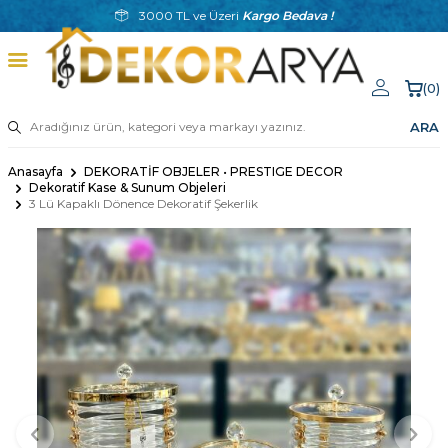
3000 TL ve Üzeri
Kargo Bedava !
(
0
)
ARA
Anasayfa
DEKORATİF OBJELER • PRESTIGE DECOR
Dekoratif Kase & Sunum Objeleri
3 Lü Kapaklı Dönence Dekoratif Şekerlik