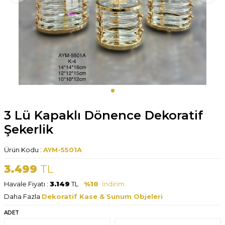
3 Lü Kapaklı Dönence Dekoratif
Şekerlik
Ürün Kodu :
AYM-5501A
3.499
TL
Havale Fiyatı :
3.149
TL
%10
İndirim
Daha Fazla
Dekoratif Kase & Sunum Objeleri
ADET