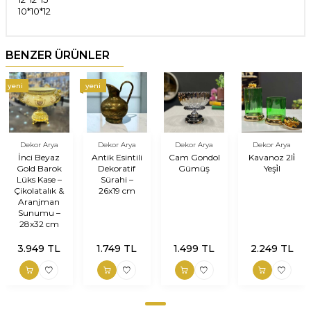
10*10*12
BENZER ÜRÜNLER
yeni
yeni
Dekor Arya
Dekor Arya
Dekor Arya
Dekor Arya
İnci Beyaz
Antik Esintili
Cam Gondol
Kavanoz 2li̇
Gold Barok
Dekoratif
Gümüş
Yeşi̇l
Lüks Kase –
Sürahi –
Çikolatalık &
26x19 cm
Aranjman
Sunumu –
28x32 cm
3.949
TL
1.749
TL
1.499
TL
2.249
TL