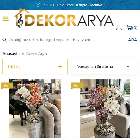
3000 TL ve Üzeri
Kargo Bedava !
(
0
)
ARA
Anasayfa
Dekor Arya
Filtre
Yeni
Yeni