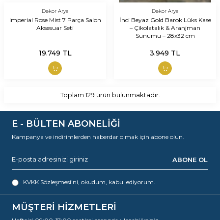
Dekor Arya
Dekor Arya
Imperial Rose Mist 7 Parça Salon
İnci Beyaz Gold Barok Lüks Kase
Aksesuar Seti
– Çikolatalık & Aranjman
Sunumu – 28x32 cm
19.749
TL
3.949
TL
Toplam
129
ürün bulunmaktadır.
E - BÜLTEN ABONELİĞİ
Kampanya ve indirimlerden haberdar olmak için abone olun.
ABONE OL
KVKK Sözleşmesi'ni
, okudum, kabul ediyorum.
MÜŞTERİ HİZMETLERİ