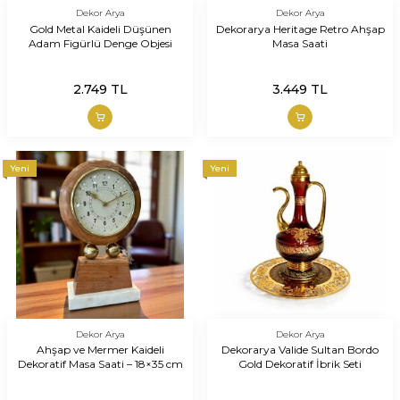
Dekor Arya
Dekor Arya
Gold Metal Kaideli Düşünen
Dekorarya Heritage Retro Ahşap
Adam Figürlü Denge Objesi
Masa Saati
2.749
TL
3.449
TL
Yeni
Yeni
Dekor Arya
Dekor Arya
Ahşap ve Mermer Kaideli
Dekorarya Valide Sultan Bordo
Dekoratif Masa Saati – 18×35 cm
Gold Dekoratif İbrik Seti