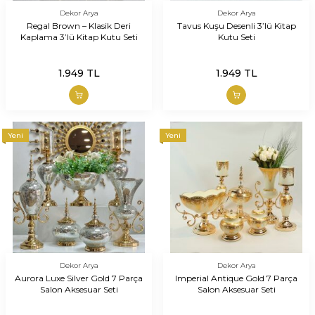
Dekor Arya
Dekor Arya
Regal Brown – Klasik Deri
Tavus Kuşu Desenli 3’lü Kitap
Kaplama 3’lü Kitap Kutu Seti
Kutu Seti
1.949
TL
1.949
TL
Yeni
Yeni
Dekor Arya
Dekor Arya
Aurora Luxe Silver Gold 7 Parça
Imperial Antique Gold 7 Parça
Salon Aksesuar Seti
Salon Aksesuar Seti