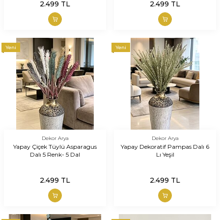
2.499
TL
2.499
TL
Yeni
Yeni
Dekor Arya
Dekor Arya
Yapay Çiçek Tüylü Asparagus
Yapay Dekoratif Pampas Dalı 6
Dalı 5 Renk- 5 Dal
Lı Yeşil
2.499
TL
2.499
TL