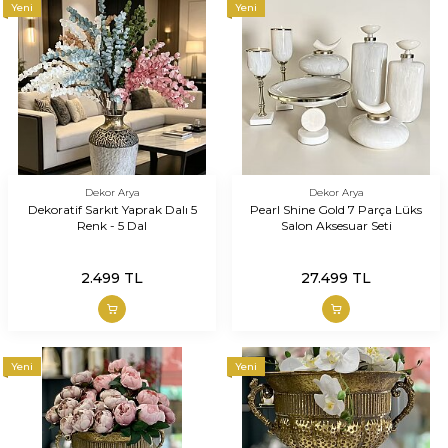
Yeni
Yeni
Dekor Arya
Dekor Arya
Dekoratif Sarkıt Yaprak Dalı 5
Pearl Shine Gold 7 Parça Lüks
Renk - 5 Dal
Salon Aksesuar Seti
2.499
TL
27.499
TL
Yeni
Yeni