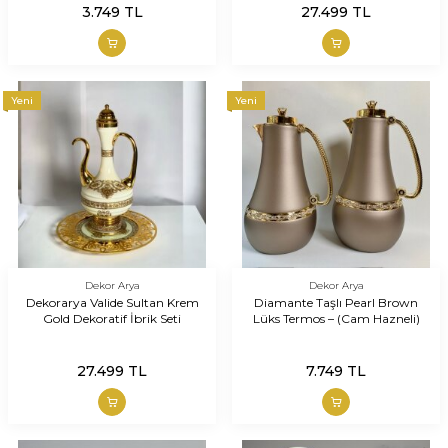
3.749
TL
27.499
TL
Yeni
Yeni
Dekor Arya
Dekor Arya
Dekorarya Valide Sultan Krem
Diamante Taşlı Pearl Brown
Gold Dekoratif İbrik Seti
Lüks Termos – (Cam Hazneli)
27.499
TL
7.749
TL