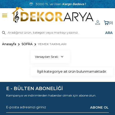
3000 TL ve Üzeri
Kargo Bedava !
(
0
)
ARA
Anasayfa
SOFRA
YEMEK TAKIMLARI
İlgili kategoriye ait ürün bulunmamaktadır.
E - BÜLTEN ABONELİĞİ
Kampanya ve indirimlerden haberdar olmak için abone olun.
ABONE OL