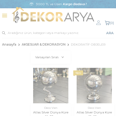
3000 TL ve Üzeri
Kargo Bedava !
(
0
)
ARA
Anasayfa
AKSESUAR & DEKORASYON
DEKORATİF OBJELER
Yeni
Deco Vien
Deco Vien
Atlas Silver Dünya Küre
Atlas Silver Dünya Küre