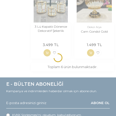
3 Lü Kapaklı Dönence
Dekor Arya
Dekoratif Şekerlik
Cam Gondol Gold
3.499
TL
1.499
TL
Toplam
6
ürün bulunmaktadır.
E - BÜLTEN ABONELİĞİ
Kampanya ve indirimlerden haberdar olmak için abone olun.
ABONE OL
KVKK Sözleşmesi'ni
, okudum, kabul ediyorum.