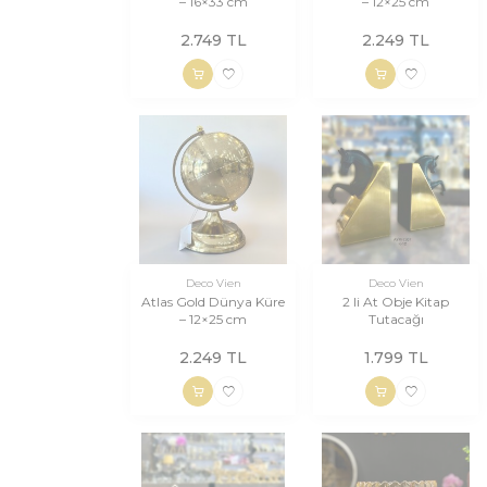
– 16×33 cm
– 12×25 cm
2.749
TL
2.249
TL
Deco Vien
Deco Vien
Atlas Gold Dünya Küre
2 li At Obje Kitap
– 12×25 cm
Tutacağı
2.249
TL
1.799
TL