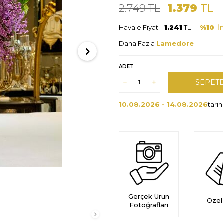
2.749
TL
1.379
TL
Havale Fiyatı :
1.241
TL
%10
İn
Daha Fazla
Lamedore
ADET
SEPETE
10.08.2026 - 14.08.2026
tari
Gerçek Ürün
Özel
Fotoğrafları