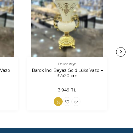
Dekor Arya
 Vazo
Barok İnci Beyaz Gold Lüks Vazo –
37x20 cm
Alümi
3.949
TL