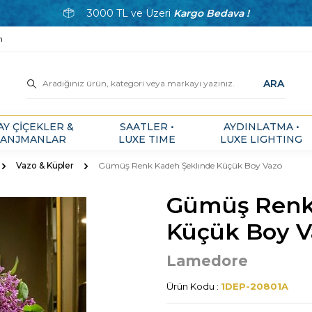
3000 TL ve Üzeri
Kargo Bedava !
m
ARA
AY ÇİÇEKLER &
SAATLER •
AYDINLATMA •
ANJMANLAR
LUXE TIME
LUXE LIGHTING
Vazo & Küpler
Gümüş Renk Kadeh Şeklınde Küçük Boy Vazo
Gümüş Renk
Küçük Boy V
Lamedore
Ürün Kodu :
1DEP-20801A