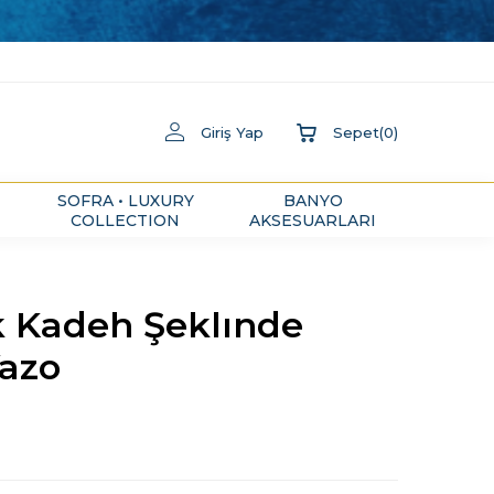
Giriş Yap
Sepet
(
0
)
SOFRA • LUXURY
BANYO
COLLECTION
AKSESUARLARI
 Kadeh Şeklınde
azo