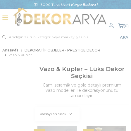
3000 TL ve Üzeri
Kargo Bedava !
(
0
)
ARA
Anasayfa
DEKORATİF OBJELER • PRESTIGE DECOR
Vazo & Küpler
Vazo & Küpler – Lüks Dekor
Seçkisi
Cam, seramik ve gold detaylı premium
vazo modelleri ile dekorasyonunuzu
tamamlayın.