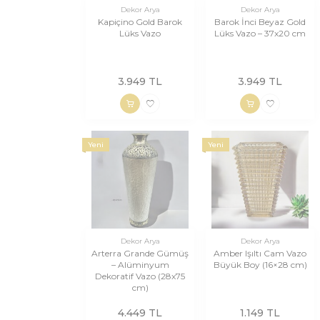
Dekor Arya
Dekor Arya
Kapiçino Gold Barok
Barok İnci Beyaz Gold
Lüks Vazo
Lüks Vazo – 37x20 cm
3.949
TL
3.949
TL
Yeni
Yeni
Dekor Arya
Dekor Arya
Arterra Grande Gümüş
Amber Işıltı Cam Vazo
– Alüminyum
Büyük Boy (16×28 cm)
Dekoratif Vazo (28x75
cm)
4.449
TL
1.149
TL