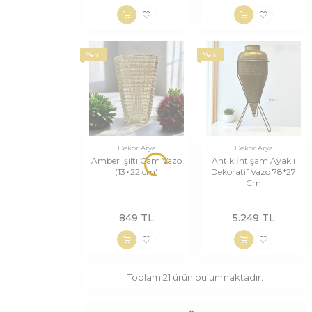
Yeni
Yeni
Dekor Arya
Dekor Arya
Amber Işıltı Cam Vazo
Antik İhtişam Ayaklı
(13×22 cm)
Dekoratif Vazo 78*27
Cm
849
TL
5.249
TL
Toplam
21
ürün bulunmaktadır.