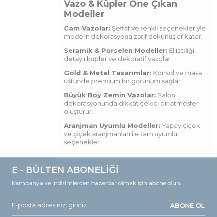
Vazo & Küpler Öne Çıkan
Modeller
Cam Vazolar:
Şeffaf ve renkli seçenekleriyle
modern dekorasyona zarif dokunuşlar katar.
Seramik & Porselen Modeller:
El işçiliği
detaylı küpler ve dekoratif vazolar.
Gold & Metal Tasarımlar:
Konsol ve masa
üstünde premium bir görünüm sağlar.
Büyük Boy Zemin Vazolar:
Salon
dekorasyonunda dikkat çekici bir atmosfer
oluşturur.
Aranjman Uyumlu Modeller:
Yapay çiçek
ve çiçek aranjmanları ile tam uyumlu
seçenekler.
E - BÜLTEN ABONELİĞİ
Kampanya ve indirimlerden haberdar olmak için abone olun.
ABONE OL