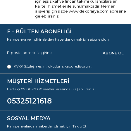
için eşsiz
kahve fincan takımı
kullanıcılara en
kaliteli hizmetler ile sunulmaktadır. Hemen
alışveriş için sizde
www.dekorarya.com
adresine
gelebilirsiniz.
E - BÜLTEN ABONELİĞİ
Kampanya ve indirimlerden haberdar olmak için abone olun.
ABONE OL
KVKK Sözleşmesi'ni
, okudum, kabul ediyorum.
MÜŞTERİ HİZMETLERİ
Haftaiçi 09:00-17:00 saatleri arasında ulaşabilirsiniz.
05325121618
SOSYAL MEDYA
Kampanyalardan haberdar olmak için Takip Et!