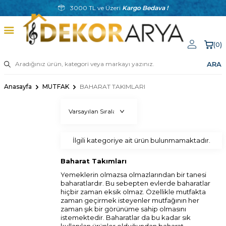
3000 TL ve Üzeri
Kargo Bedava !
(
0
)
ARA
Anasayfa
MUTFAK
BAHARAT TAKIMLARI
İlgili kategoriye ait ürün bulunmamaktadır.
Baharat Takımları
Yemeklerin olmazsa olmazlarından bir tanesi
baharatlardır. Bu sebepten evlerde baharatlar
hiçbir zaman eksik olmaz. Özellikle mutfakta
zaman geçirmek isteyenler mutfağının her
zaman şık bir görünüme sahip olmasını
istemektedir. Baharatlar da bu kadar sık