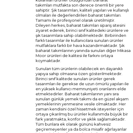
kullanılan ürünler olduğundan
baharat
takımları
mutfakta son derece önemli bir yere
sahiptir. Şık tasarımları, kaliteli yapıları ve kullanışlı
olmaları ile değerlendirilen baharat takımları.
Tamamı ile profesyonel olarak üretilmiştir.
Dileyen herkes, baharat takımları sipariş sitesini
ziyaret ederek, birinci sınıf kalitedeki ürünlere ve
şık tasarımlara sahip olabilmektedir. Birbirinden
farklı tasarımlar ile kullanıcılara sunulan ürünler
mutfaklara farklı bir hava kazandırmaktadır. Şık
baharat takımlarının yanında sunulan diğer
Mikasa
Moor
ürünleri de kalitesi ile farkını ortaya
koymaktadır.
Sunulan tüm ürünlerin olabilecek en dayanıklı
yapıya sahip olmasına özen gösterilmektedir.
Birinci sınıf kalitede sunulan ürünler gerek
tasarımları ile gerekse de uzun ömürlü yapıları ile
en yüksek kullanıcı memnuniyeti oranlarını elde
etmektedirler. Baharat takımlarının yanı sıra
sunulan
günlük yemek takımı
da en güzel akşam
yemeklerinin yenmesine vesile olmaktadır. Her
zaman kendisini özel hissetmek isteyenler için
ortaya çıkarılmış bu ürünler kullanımda büyük bir
fark yaratmakta, konfor ve şıklık sağlamaktadır.
Tüm bunlara ek olarak gününü kahvesiz
geçiremeyenler ya da bolca misafir ağırlayanlar