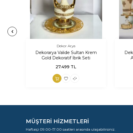
Dekor Arya
Dekorarya Valide Sultan Krem
Dek
Gold Dekoratif İbrik Seti
A
27.499
TL
MÜŞTERİ HİZMETLERİ
Haftaiçi 09:00-17:00 saatleri arasında ulaşabilirsiniz.