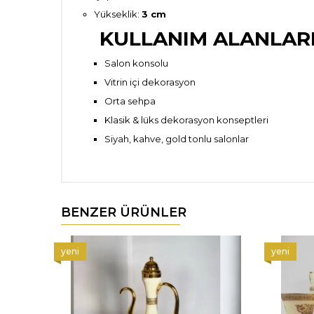
Yükseklik:
3 cm
KULLANIM ALANLAR
Salon konsolu
Vitrin içi dekorasyon
Orta sehpa
Klasik & lüks dekorasyon konseptleri
Siyah, kahve, gold tonlu salonlar
BENZER ÜRÜNLER
yeni
yeni