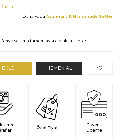
0
İndirim
Daha Fazla
Avangart & Handmade Setler
ahve setlerin tamamlayısı olarak kullanılabilir
 EKLE
HEMEN AL
k Ürün
Güvenli
Özel Fiyat
rafları
Ödeme