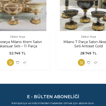
Dekor Arya
Dekor Arya
orarya Milano Krem Salon
Milano 7 Parça Salon Aks
ksesuar Seti – 11 Parça
Seti̇ Antrasit Gold
52.749
TL
28.749
TL
E - BÜLTEN ABONELİĞİ
Kampanya ve indirimlerden haberdar olmak için abone olun.