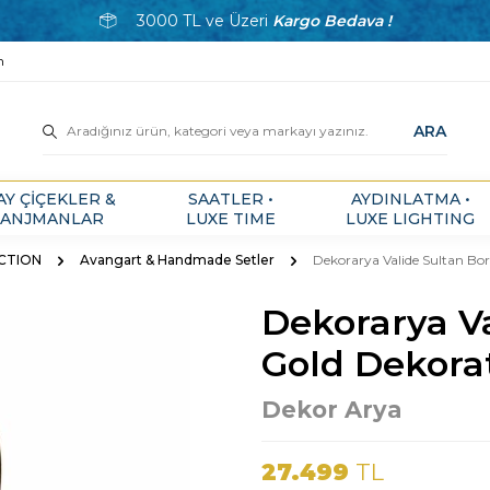
3000 TL ve Üzeri
Kargo Bedava !
m
ARA
AY ÇİÇEKLER &
SAATLER •
AYDINLATMA •
ANJMANLAR
LUXE TIME
LUXE LIGHTING
ECTION
Avangart & Handmade Setler
Dekorarya Valide Sultan Bord
Dekorarya V
Gold Dekorati
Dekor Arya
27.499
TL