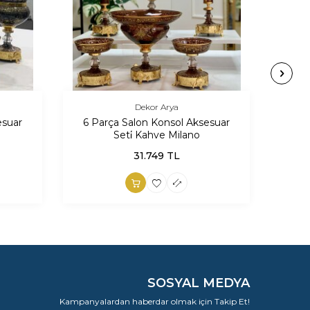
Dekor Arya
esuar
6 Parça Salon Konsol Aksesuar
7 P
Seti̇ Kahve Milano
31.749
TL
SOSYAL MEDYA
Kampanyalardan haberdar olmak için Takip Et!