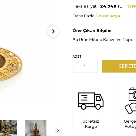
Havale Fiyatı :
24.749
TL
%1
Daha Fazla
Dekor Arya
Öne Çıkan Bilgiler
Bu Ürün Milano Kahve Ve Napoli K
ADET
SEPETE
Ücretsiz
Gerçe
Kargo
Fotoğ