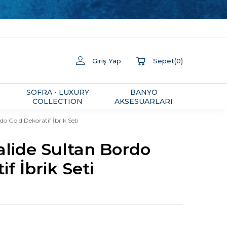
Giriş Yap
Sepet
(
0
)
SOFRA • LUXURY
BANYO
COLLECTION
AKSESUARLARI
o Gold Dekoratif İbrik Seti
alide Sultan Bordo
f İbrik Seti