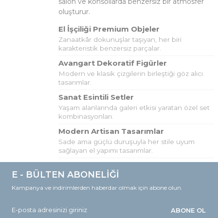
salon ve konsollarda benzersiz bir atmosfer
oluşturur.
El İşçiliği Premium Objeler
Zanaatkâr dokunuşlar taşıyan, her biri
karakteristik benzersiz parçalar.
Avangart Dekoratif Figürler
Modern ve klasik çizgilerin birleştiği göz alıcı
tasarımlar.
Sanat Esintili Setler
Yaşam alanlarında galeri etkisi yaratan özel set
kombinasyonları.
Modern Artisan Tasarımlar
Sade ama güçlü duruşuyla her stile uyum
sağlayan el yapımı tasarımlar.
E - BÜLTEN ABONELİĞİ
Kampanya ve indirimlerden haberdar olmak için abone olun.
ABONE OL