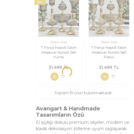
Yeni
Dekor Arya
Dekor Arya
7 Parça Napoli̇ Salon
7 Parça Napoli̇ Salon
Aksesuar Konsol Seti̇
Aksesuar Konsol Seti̇
Füme
Platin
31.499
TL
31.499
TL
Toplam
19
ürün bulunmaktadır.
Avangart & Handmade
Tasarımların Özü
El işçiliği dokulu premium objeler, modern ve
klasik dekorasyon stillerine uyum sağlayarak