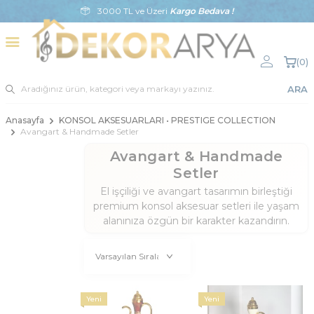
3000 TL ve Üzeri
Kargo Bedava !
(
0
)
ARA
Anasayfa
KONSOL AKSESUARLARI • PRESTIGE COLLECTION
Avangart & Handmade Setler
Avangart & Handmade
Setler
El işçiliği ve avangart tasarımın birleştiği
premium konsol aksesuar setleri ile yaşam
alanınıza özgün bir karakter kazandırın.
Yeni
Yeni