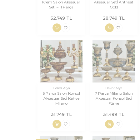
Krem Salon Aksesuar
Aksesuar Seti̇ Antrasit
Seti – 11 Parça
Gold
52.749
TL
28.749
TL
Dekor Arya
Dekor Arya
6 Parça Salon Konsol
7 Parça Milano Salon
Aksesuar Seti̇ Kahve
Aksesuar Konsol Seti̇
Milano
Füme
31.749
TL
31.499
TL