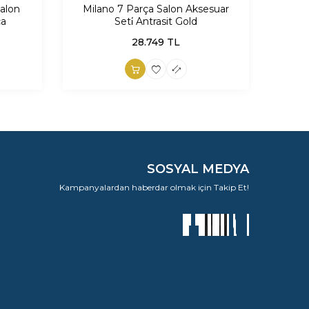
alon
Milano 7 Parça Salon Aksesuar
6 P
ça
Seti̇ Antrasit Gold
28.749
TL
SOSYAL MEDYA
Kampanyalardan haberdar olmak için Takip Et!