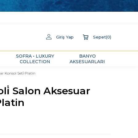
Giriş Yap
Sepet
(
0
)
SOFRA • LUXURY
BANYO
COLLECTION
AKSESUARLARI
r Konsol Seti̇ Platin
li̇ Salon Aksesuar
Platin