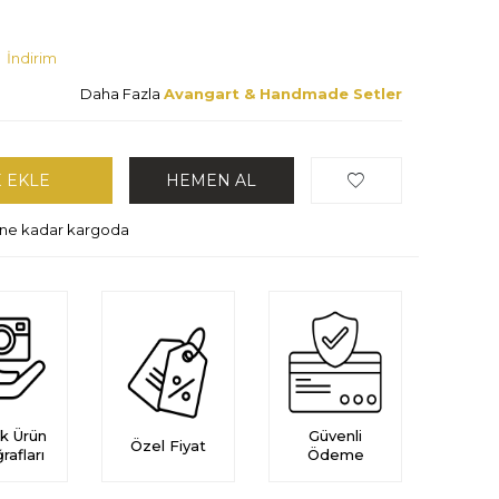
0
İndirim
Daha Fazla
Avangart & Handmade Setler
 EKLE
HEMEN AL
hine kadar kargoda
k Ürün
Güvenli
Özel Fiyat
rafları
Ödeme