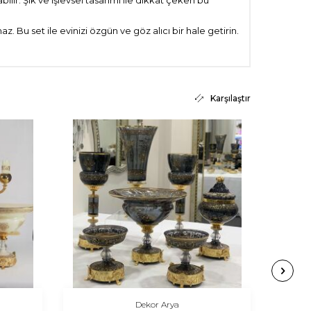
lir. Şık ve işlevsel tasarımı ile dikkat çeken bu
 Bu set ile evinizi özgün ve göz alıcı bir hale getirin.
Karşılaştır
Dekor Arya