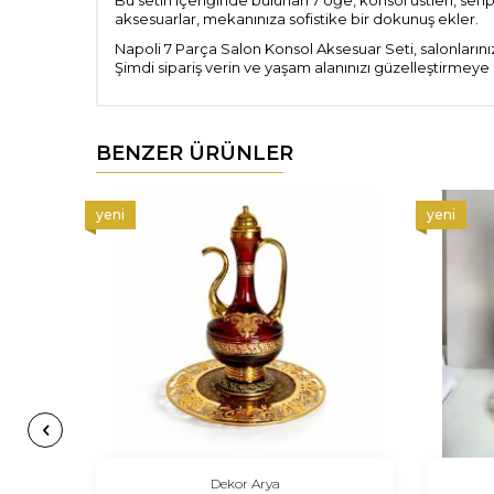
Bu setin içeriğinde bulunan 7 öğe, konsol üstleri, sehp
aksesuarlar, mekanınıza sofistike bir dokunuş ekler.
Napoli 7 Parça Salon Konsol Aksesuar Seti, salonlarınız
Şimdi sipariş verin ve yaşam alanınızı güzelleştirmeye 
BENZER ÜRÜNLER
yeni
yeni
Dekor Arya