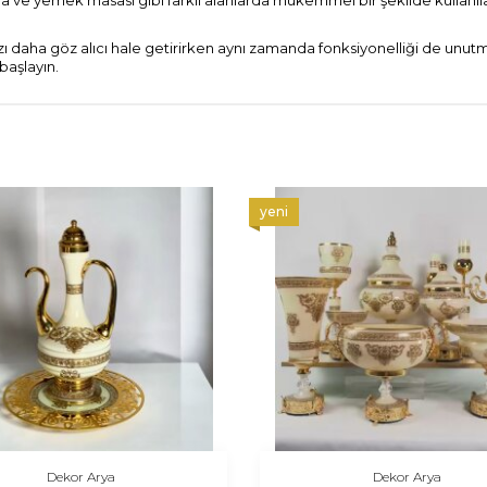
a ve yemek masası gibi farklı alanlarda mükemmel bir şekilde kullanılabi
ı daha göz alıcı hale getirirken aynı zamanda fonksiyonelliği de unutmaz.
başlayın.
yeni
Dekor Arya
Dekor Arya