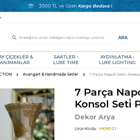
3000 TL ve Üzeri
Kargo Bedava !
m
ARA
AY ÇİÇEKLER &
SAATLER •
AYDINLATMA •
ANJMANLAR
LUXE TIME
LUXE LIGHTING
ECTION
Avangart & Handmade Setler
7 Parça Napoli̇ Salon Aksesua
7 Parça Napo
Konsol Seti̇ 
Dekor Arya
Ürün Kodu :
HKN021