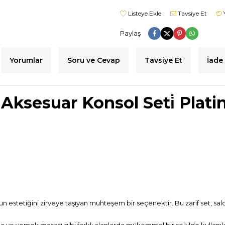
Listeye Ekle
Tavsiye Et
Paylaş
Yorumlar
Soru ve Cevap
Tavsiye Et
İade 
 Aksesuar
Konsol Seti̇ Plati
 estetiğini zirveye taşıyan muhteşem bir seçenektir. Bu zarif set, salo