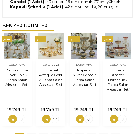
•
Gondol (1 Adet):
43 cm en, 16 cm derinlik, 27 cm yükseklik
•
Kapaklı Şekerlik (1 Adet):
42 cm yükseklik, 20 cm çap
BENZER ÜRÜNLER
yeni
yeni
yeni
yeni
Dekor Arya
Dekor Arya
Dekor Arya
Dekor Arya
Aurora Luxe
Imperial
Imperial
Imperial
Silver Gold 7
Antique Gold
Silver Grace 7
Amber
Parça Salon
7 Parça Salon
Parça Salon
Bordeaux 7
Aksesuar Seti
Aksesuar Seti
Aksesuar Seti
Parça Salon
Aksesuar Seti
19.749
TL
19.749
TL
19.749
TL
19.749
TL