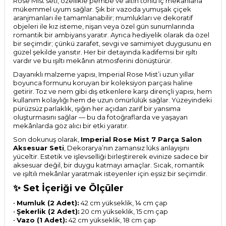
Rose Mist seti, özellikle pembe ve altın tonlu iç mekânlarla
mükemmel uyum sağlar. Şık bir vazoda yumuşak çiçek
aranjmanları ile tamamlanabilir; mumlukları ve dekoratif
objeleri ile kız isteme, nişan veya özel gün sunumlarında
romantik bir ambiyans yaratır. Ayrıca hediyelik olarak da özel
bir seçimdir; çünkü zarafet, sevgi ve samimiyet duygusunu en
güzel şekilde yansıtır. Her bir detayında kadifemsi bir ışıltı
vardır ve bu ışıltı mekânın atmosferini dönüştürür.
Dayanıklı malzeme yapısı, Imperial Rose Mist’i uzun yıllar
boyunca formunu koruyan bir koleksiyon parçası haline
getirir. Toz ve nem gibi dış etkenlere karşı dirençli yapısı, hem
kullanım kolaylığı hem de uzun ömürlülük sağlar. Yüzeyindeki
pürüzsüz parlaklık, ışığın her açıdan zarif bir yansıma
oluşturmasını sağlar — bu da fotoğraflarda ve yaşayan
mekânlarda göz alıcı bir etki yaratır.
Son dokunuş olarak,
Imperial Rose Mist 7 Parça Salon
Aksesuar Seti
, Dekorarya’nın zamansız lüks anlayışını
yüceltir. Estetik ve işlevselliği birleştirerek evinize sadece bir
aksesuar değil, bir duygu katmayı amaçlar. Sıcak, romantik
ve ışıltılı mekânlar yaratmak isteyenler için eşsiz bir seçimdir.
Set İçeriği ve Ölçüler
✨
•
Mumluk (2 Adet):
42 cm yükseklik, 14 cm çap
•
Şekerlik (2 Adet):
20 cm yükseklik, 15 cm çap
•
Vazo (1 Adet):
42 cm yükseklik, 18 cm çap