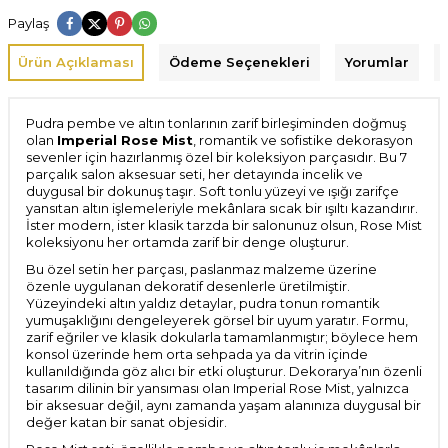
Paylaş
Ürün Açıklaması
Ödeme Seçenekleri
Yorumlar
Pudra pembe ve altın tonlarının zarif birleşiminden doğmuş
olan
Imperial Rose Mist
, romantik ve sofistike dekorasyon
sevenler için hazırlanmış özel bir koleksiyon parçasıdır. Bu 7
parçalık salon aksesuar seti, her detayında incelik ve
duygusal bir dokunuş taşır. Soft tonlu yüzeyi ve ışığı zarifçe
yansıtan altın işlemeleriyle mekânlara sıcak bir ışıltı kazandırır.
İster modern, ister klasik tarzda bir salonunuz olsun, Rose Mist
koleksiyonu her ortamda zarif bir denge oluşturur.
Bu özel setin her parçası, paslanmaz malzeme üzerine
özenle uygulanan dekoratif desenlerle üretilmiştir.
Yüzeyindeki altın yaldız detaylar, pudra tonun romantik
yumuşaklığını dengeleyerek görsel bir uyum yaratır. Formu,
zarif eğriler ve klasik dokularla tamamlanmıştır; böylece hem
konsol üzerinde hem orta sehpada ya da vitrin içinde
kullanıldığında göz alıcı bir etki oluşturur. Dekorarya’nın özenli
tasarım dilinin bir yansıması olan Imperial Rose Mist, yalnızca
bir aksesuar değil, aynı zamanda yaşam alanınıza duygusal bir
değer katan bir sanat objesidir.