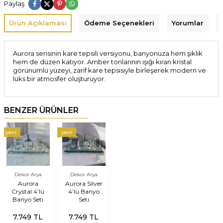
Paylaş
Ürün Açıklaması
Ödeme Seçenekleri
Yorumlar
Aurora serisinin kare tepsili versiyonu, banyonuza hem şıklık
hem de düzen katıyor. Amber tonlarının ışığı kıran kristal
görünümlü yüzeyi, zarif kare tepsisiyle birleşerek modern ve
lüks bir atmosfer oluşturuyor.
BENZER ÜRÜNLER
yeni
yeni
Dekor Arya
Dekor Arya
Aurora
Aurora Silver
Crystal 4’lü
4’lü Banyo
Banyo Seti
Seti
7.749
TL
7.749
TL