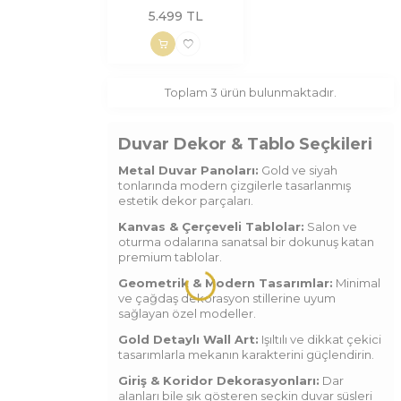
5.499
TL
Toplam
3
ürün bulunmaktadır.
Duvar Dekor & Tablo Seçkileri
Metal Duvar Panoları:
Gold ve siyah
tonlarında modern çizgilerle tasarlanmış
estetik dekor parçaları.
Kanvas & Çerçeveli Tablolar:
Salon ve
oturma odalarına sanatsal bir dokunuş katan
premium tablolar.
Geometrik & Modern Tasarımlar:
Minimal
ve çağdaş dekorasyon stillerine uyum
sağlayan özel modeller.
Gold Detaylı Wall Art:
Işıltılı ve dikkat çekici
tasarımlarla mekanın karakterini güçlendirin.
Giriş & Koridor Dekorasyonları:
Dar
alanları bile şık gösteren seçkin duvar süsleri