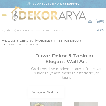
3000 TL ve Üzeri
Kargo Bedava !
(
0
)
ARA
Anasayfa
DEKORATİF OBJELER • PRESTIGE DECOR
Duvar Dekor & Tablolar
Duvar Dekor & Tablolar –
Elegant Wall Art
Gold, metal ve modern tasarımlı lüks duvar
süsleri ile yaşam alanınıza estetik değer
katın.