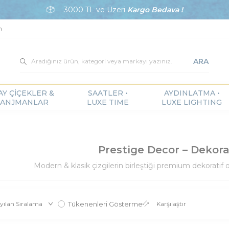
3000 TL ve Üzeri
Kargo Bedava !
m
ARA
AY ÇİÇEKLER &
SAATLER •
AYDINLATMA •
ANJMANLAR
LUXE TIME
LUXE LIGHTING
Prestige Decor – Dekora
Modern & klasik çizgilerin birleştiği premium dekoratif ob
Tükenenleri Gösterme
Karşılaştır