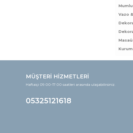
Mumlu
Vazo &
Dekora
Dekora
Masaüs
Kurums
MÜŞTERİ HİZMETLERİ
Haftaiçi 09:00-17:00 saatleri arasında ulaşabilirsiniz.
05325121618