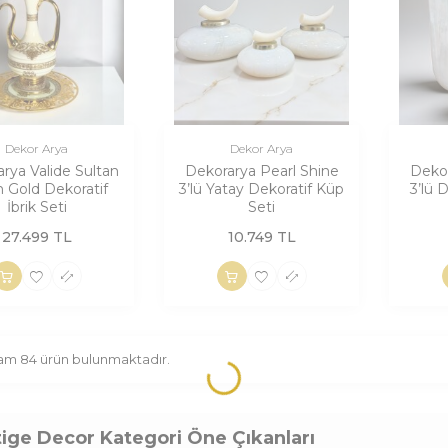
Dekor Arya
Dekor Arya
rya Valide Sultan
Dekorarya Pearl Shine
Dekor
 Gold Dekoratif
3’lü Yatay Dekoratif Küp
3’lü 
İbrik Seti
Seti
27.499
TL
10.749
TL
lam
84
ürün bulunmaktadır.
tige Decor Kategori Öne Çıkanları