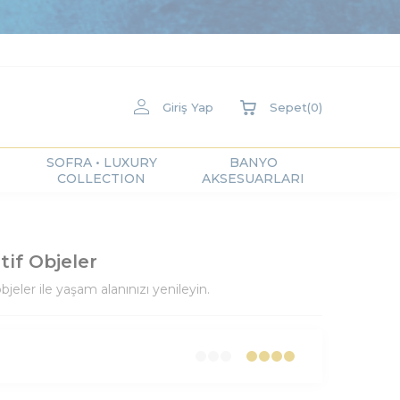
Giriş Yap
Sepet
(
0
)
SOFRA • LUXURY
BANYO
COLLECTION
AKSESUARLARI
tif Objeler
jeler ile yaşam alanınızı yenileyin.