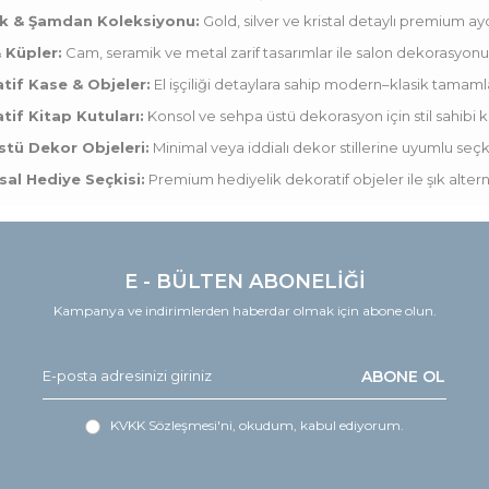
k & Şamdan Koleksiyonu:
Gold, silver ve kristal detaylı premium ay
 Küpler:
Cam, seramik ve metal zarif tasarımlar ile salon dekorasyonun
tif Kase & Objeler:
El işçiliği detaylara sahip modern–klasik tamamla
tif Kitap Kutuları:
Konsol ve sehpa üstü dekorasyon için stil sahibi k
tü Dekor Objeleri:
Minimal veya iddialı dekor stillerine uyumlu seçk
al Hediye Seçkisi:
Premium hediyelik dekoratif objeler ile şık alterna
E - BÜLTEN ABONELİĞİ
Kampanya ve indirimlerden haberdar olmak için abone olun.
ABONE OL
KVKK Sözleşmesi'ni
, okudum, kabul ediyorum.