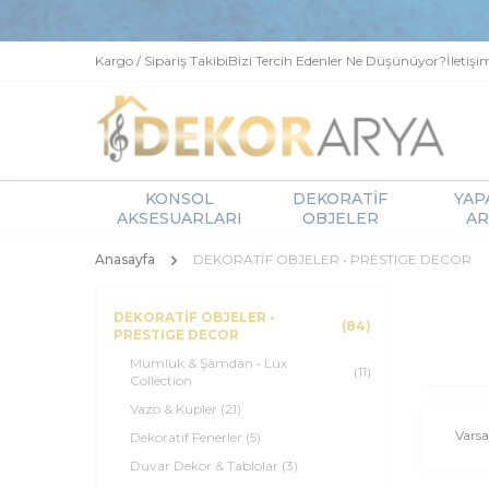
Kargo / Sipariş Takibi
Bizi Tercih Edenler Ne Düşünüyor?
İletişi
KONSOL
DEKORATİF
YAP
AKSESUARLARI
OBJELER
AR
Anasayfa
DEKORATİF OBJELER • PRESTIGE DECOR
DEKORATİF OBJELER •
(84)
PRESTIGE DECOR
Mumluk & Şamdan • Lux
(11)
Collection
Vazo & Küpler
(21)
Dekoratif Fenerler
(5)
Duvar Dekor & Tablolar
(3)