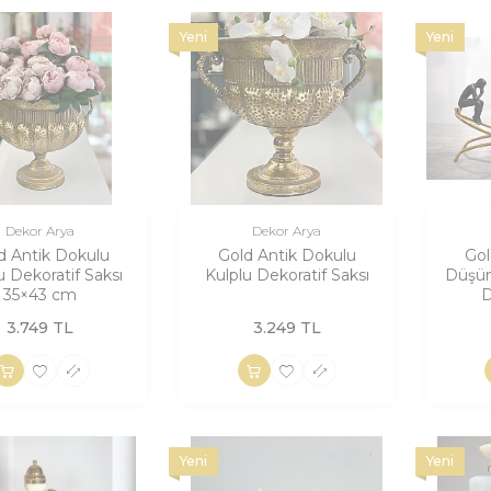
Yeni
Yeni
Dekor Arya
Dekor Arya
d Antik Dokulu
Gold Antik Dokulu
Gol
u Dekoratif Saksı
Kulplu Dekoratif Saksı
Düşün
35×43 cm
D
3.749
TL
3.249
TL
Yeni
Yeni