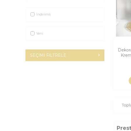
İndirimli
Yeni
Dekora
Krem
SEÇIMI FILTRELE
Top
Pres