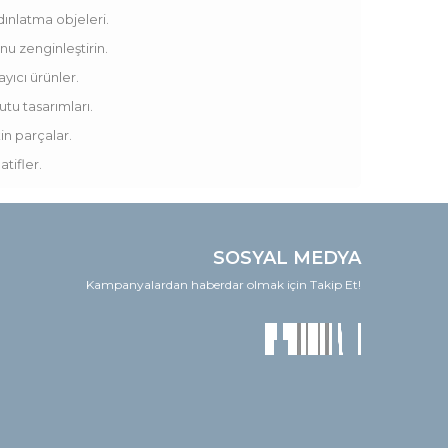
dınlatma objeleri.
u zenginleştirin.
yıcı ürünler.
utu tasarımları.
in parçalar.
tifler.
SOSYAL MEDYA
Kampanyalardan haberdar olmak için Takip Et!