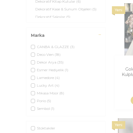
Dekoratif Kitap Kutular
(6)
Dekoratif Kase & Sunum Objeleri
(5)
Yeni
Dekoratif Saksılar
(5)
Masaüstü Dekor Objeleri
(21)
Kurumsal Hediye Seçkisi • Business
(10)
Marka
Gift Collection
CANBA & GLAZZE
(3)
Deco Vien
(18)
Dekor Arya
(35)
Gol
Esmer Hediyelik
(1)
Kulpl
Lamedore
(4)
Lucky Art
(4)
Mikasa Moor
(8)
Porio
(5)
Sembol
(1)
Yeni
Stoktakiler