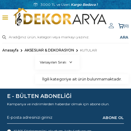
3000 TL ve Üzeri
Kargo Bedava !
(
0
)
ARA
Anasayfa
AKSESUAR & DEKORASYON
KUTULAR
İlgili kategoriye ait ürün bulunmamaktadır.
E - BÜLTEN ABONELİĞİ
Kampanya ve indirimlerden haberdar olmak için abone olun.
ABONE OL
KVKK Sözleşmesi'ni
, okudum, kabul ediyorum.