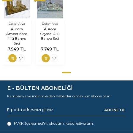
Dekor Arya
Dekor Arya
Aurora
Aurora
Amber Kare
Crystal 4’lü
4’lü Banyo
Banyo Seti
Seti
7.949
TL
7.749
TL
E - BÜLTEN ABONELİĞİ
Kampanya ve indirimlerden haberdar olmak için abone olun.
ABONE OL
KVKK Sözleşmesi'ni
, okudum, kabul ediyorum.