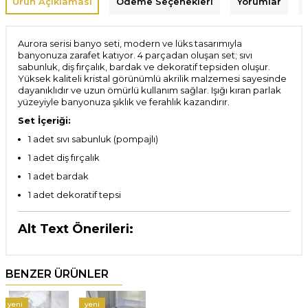
Ürün Açıklaması
Ödeme Seçenekleri
Yorumlar
Aurora serisi banyo seti, modern ve lüks tasarımıyla
banyonuza zarafet katıyor. 4 parçadan oluşan set; sıvı
sabunluk, diş fırçalık, bardak ve dekoratif tepsiden oluşur.
Yüksek kaliteli kristal görünümlü akrilik malzemesi sayesinde
dayanıklıdır ve uzun ömürlü kullanım sağlar. Işığı kıran parlak
yüzeyiyle banyonuza şıklık ve ferahlık kazandırır.
Set İçeriği:
1 adet sıvı sabunluk (pompajlı)
1 adet diş fırçalık
1 adet bardak
1 adet dekoratif tepsi
Alt Text Önerileri:
BENZER ÜRÜNLER
yeni
yeni