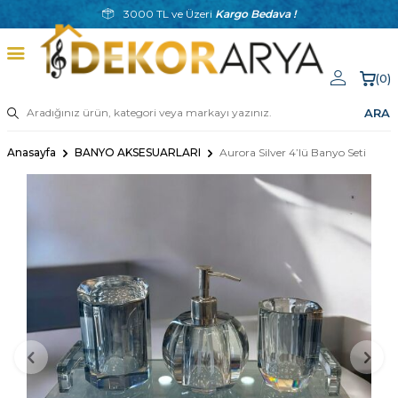
3000 TL ve Üzeri
Kargo Bedava !
(
0
)
ARA
Anasayfa
BANYO AKSESUARLARI
Aurora Silver 4’lü Banyo Seti